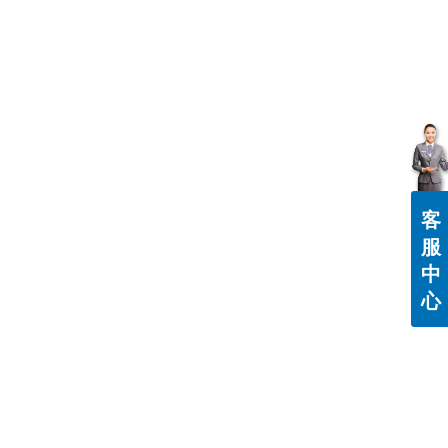
客
服
中
心